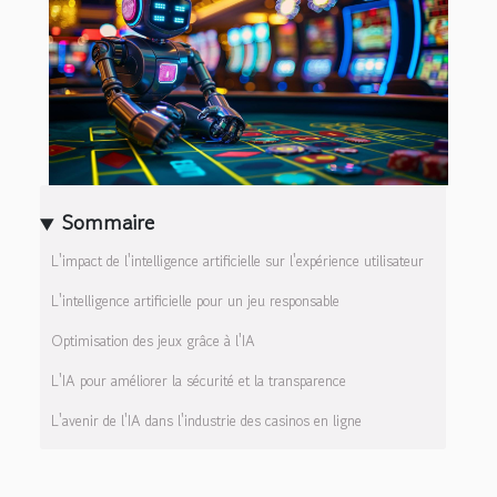
Sommaire
L'impact de l'intelligence artificielle sur l'expérience utilisateur
L'intelligence artificielle pour un jeu responsable
Optimisation des jeux grâce à l'IA
L'IA pour améliorer la sécurité et la transparence
L'avenir de l'IA dans l'industrie des casinos en ligne