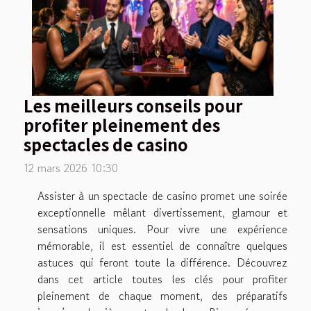
Les meilleurs conseils pour
profiter pleinement des
spectacles de casino
12 mars 2026 10:30
Assister à un spectacle de casino promet une soirée
exceptionnelle mêlant divertissement, glamour et
sensations uniques. Pour vivre une expérience
mémorable, il est essentiel de connaître quelques
astuces qui feront toute la différence. Découvrez
dans cet article toutes les clés pour profiter
pleinement de chaque moment, des préparatifs