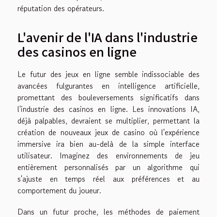
réputation des opérateurs.
L'avenir de l'IA dans l'industrie
des casinos en ligne
Le futur des jeux en ligne semble indissociable des
avancées fulgurantes en intelligence artificielle,
promettant des bouleversements significatifs dans
l'industrie des casinos en ligne. Les innovations IA,
déjà palpables, devraient se multiplier, permettant la
création de nouveaux jeux de casino où l'expérience
immersive ira bien au-delà de la simple interface
utilisateur. Imaginez des environnements de jeu
entièrement personnalisés par un algorithme qui
s'ajuste en temps réel aux préférences et au
comportement du joueur.
Dans un futur proche, les méthodes de paiement