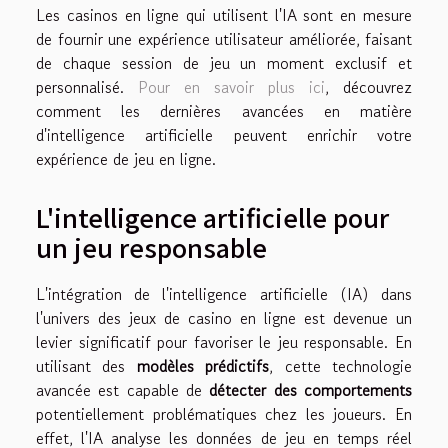
Les casinos en ligne qui utilisent l'IA sont en mesure
de fournir une expérience utilisateur améliorée, faisant
de chaque session de jeu un moment exclusif et
personnalisé.
Pour en savoir plus ici
, découvrez
comment les dernières avancées en matière
d'intelligence artificielle peuvent enrichir votre
expérience de jeu en ligne.
L'intelligence artificielle pour
un jeu responsable
L'intégration de l'intelligence artificielle (IA) dans
l'univers des jeux de casino en ligne est devenue un
levier significatif pour favoriser le jeu responsable. En
utilisant des
modèles prédictifs
, cette technologie
avancée est capable de
détecter des comportements
potentiellement problématiques chez les joueurs. En
effet, l'IA analyse les données de jeu en temps réel