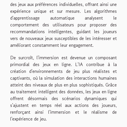
des jeux aux préférences individuelles, offrant ainsi une
expérience unique et sur mesure. Les algorithmes
d'apprentissage automatique analysent le
comportement des utilisateurs pour proposer des
recommandations intelligentes, guidant les joueurs
vers de nouveaux jeux susceptibles de les intéresser et
améliorant constamment leur engagement.
De surcroît, l'immersion est devenue un composant
primordial des jeux en ligne. L'IA contribue à la
création d'environnements de jeu plus réalistes et
captivants, où la simulation des interactions humaines
atteint des niveaux de plus en plus sophistiqués. Grâce
au traitement intelligent des données, les jeux en ligne
offrent désormais des scénarios dynamiques qui
s'ajustent en temps réel aux actions des joueurs,
renforçant ainsi l'immersion et le réalisme de
l'expérience de jeu.