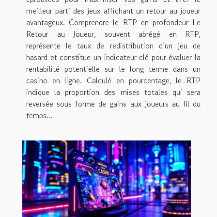
meilleur parti des jeux affichant un retour au joueur
avantageux. Comprendre le RTP en profondeur Le
Retour au Joueur, souvent abrégé en RTP,
représente le taux de redistribution d’un jeu de
hasard et constitue un indicateur clé pour évaluer la
rentabilité potentielle sur le long terme dans un
casino en ligne. Calculé en pourcentage, le RTP
indique la proportion des mises totales qui sera
reversée sous forme de gains aux joueurs au fil du
temps...