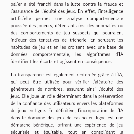
palier a été franchi dans la lutte contre la fraude et
l'assurance de l'équité des jeux. En effet, l'intelligence
artificielle permet une analyse comportementale
poussée des joueurs, détectant ainsi des anomalies ou
des comportements de jeu suspects qui pourraient
indiquer des tentatives de tricherie. En scrutant les
habitudes de jeu et en les croisant avec une base de
données comportementale, les algorithmes d'IA
identifient les écarts et agissent en conséquence.
La transparence est également renforcée grâce à l'IA,
qui peut être utilisée pour vérifier l'aléatoire des
générateurs de nombres, assurant ainsi l'équité des
jeux. Elle joue un rôle déterminant dans la préservation
de la confiance des utilisateurs envers les plateformes
de jeux en ligne. En définitive, l'incorporation de l'IA
dans le domaine des jeux de casino en ligne est une
démarche bénéfique, offrant une expérience de jeu
sécurisée et équitable, tout en consolidant la