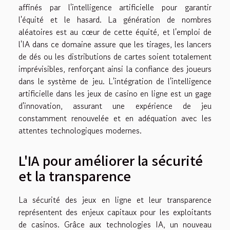
affinés par l'intelligence artificielle pour garantir
l'équité et le hasard. La génération de nombres
aléatoires est au cœur de cette équité, et l'emploi de
l'IA dans ce domaine assure que les tirages, les lancers
de dés ou les distributions de cartes soient totalement
imprévisibles, renforçant ainsi la confiance des joueurs
dans le système de jeu. L'intégration de l'intelligence
artificielle dans les jeux de casino en ligne est un gage
d'innovation, assurant une expérience de jeu
constamment renouvelée et en adéquation avec les
attentes technologiques modernes.
L'IA pour améliorer la sécurité
et la transparence
La sécurité des jeux en ligne et leur transparence
représentent des enjeux capitaux pour les exploitants
de casinos. Grâce aux technologies IA, un nouveau