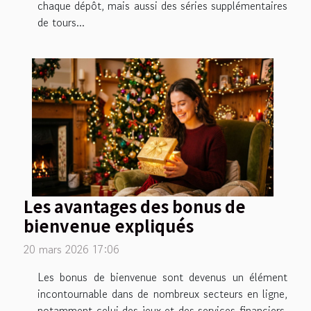
chaque dépôt, mais aussi des séries supplémentaires
de tours...
Les avantages des bonus de
bienvenue expliqués
20 mars 2026 17:06
Les bonus de bienvenue sont devenus un élément
incontournable dans de nombreux secteurs en ligne,
notamment celui des jeux et des services financiers.