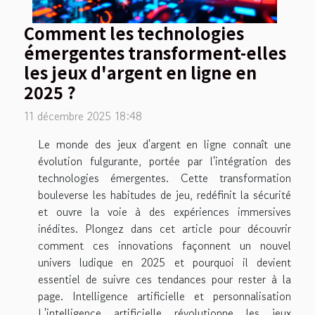
Comment les technologies
émergentes transforment-elles
les jeux d'argent en ligne en
2025 ?
11 décembre 2025 18:48
Le monde des jeux d'argent en ligne connaît une
évolution fulgurante, portée par l'intégration des
technologies émergentes. Cette transformation
bouleverse les habitudes de jeu, redéfinit la sécurité
et ouvre la voie à des expériences immersives
inédites. Plongez dans cet article pour découvrir
comment ces innovations façonnent un nouvel
univers ludique en 2025 et pourquoi il devient
essentiel de suivre ces tendances pour rester à la
page. Intelligence artificielle et personnalisation
L'intelligence artificielle révolutionne les jeux