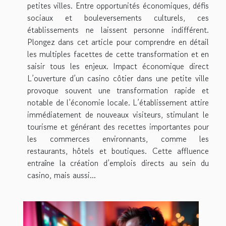
petites villes. Entre opportunités économiques, défis
sociaux et bouleversements culturels, ces
établissements ne laissent personne indifférent.
Plongez dans cet article pour comprendre en détail
les multiples facettes de cette transformation et en
saisir tous les enjeux. Impact économique direct
L’ouverture d’un casino côtier dans une petite ville
provoque souvent une transformation rapide et
notable de l’économie locale. L’établissement attire
immédiatement de nouveaux visiteurs, stimulant le
tourisme et générant des recettes importantes pour
les commerces environnants, comme les
restaurants, hôtels et boutiques. Cette affluence
entraîne la création d’emplois directs au sein du
casino, mais aussi...