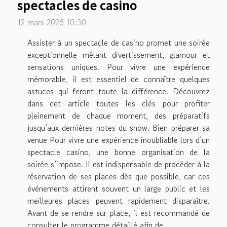
spectacles de casino
12 mars 2026 10:30
Assister à un spectacle de casino promet une soirée
exceptionnelle mêlant divertissement, glamour et
sensations uniques. Pour vivre une expérience
mémorable, il est essentiel de connaître quelques
astuces qui feront toute la différence. Découvrez
dans cet article toutes les clés pour profiter
pleinement de chaque moment, des préparatifs
jusqu’aux dernières notes du show. Bien préparer sa
venue Pour vivre une expérience inoubliable lors d’un
spectacle casino, une bonne organisation de la
soirée s’impose. Il est indispensable de procéder à la
réservation de ses places dès que possible, car ces
événements attirent souvent un large public et les
meilleures places peuvent rapidement disparaître.
Avant de se rendre sur place, il est recommandé de
consulter le programme détaillé afin de...