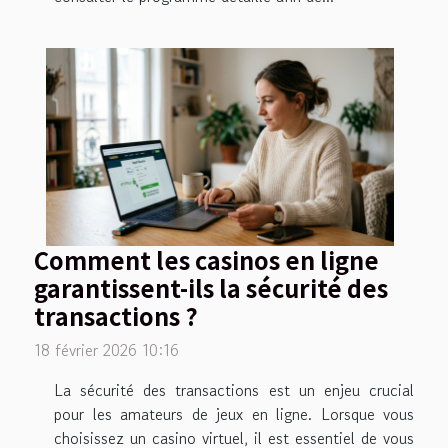
Comment les casinos en ligne
garantissent-ils la sécurité des
transactions ?
18 février 2026 10:16
La sécurité des transactions est un enjeu crucial
pour les amateurs de jeux en ligne. Lorsque vous
choisissez un casino virtuel, il est essentiel de vous