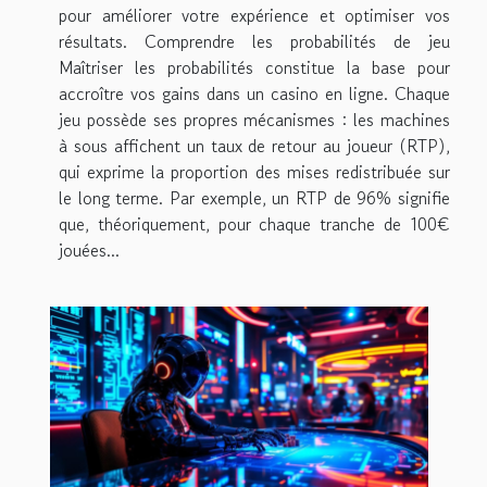
pour améliorer votre expérience et optimiser vos
résultats. Comprendre les probabilités de jeu
Maîtriser les probabilités constitue la base pour
accroître vos gains dans un casino en ligne. Chaque
jeu possède ses propres mécanismes : les machines
à sous affichent un taux de retour au joueur (RTP),
qui exprime la proportion des mises redistribuée sur
le long terme. Par exemple, un RTP de 96% signifie
que, théoriquement, pour chaque tranche de 100€
jouées...