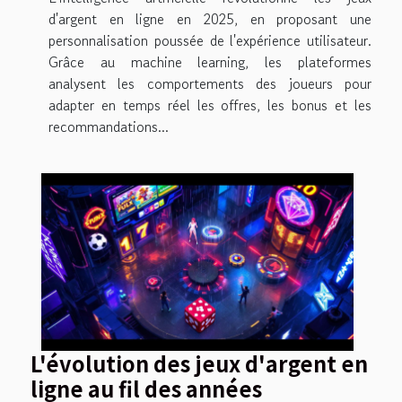
d'argent en ligne en 2025, en proposant une
personnalisation poussée de l'expérience utilisateur.
Grâce au machine learning, les plateformes
analysent les comportements des joueurs pour
adapter en temps réel les offres, les bonus et les
recommandations...
L'évolution des jeux d'argent en
ligne au fil des années