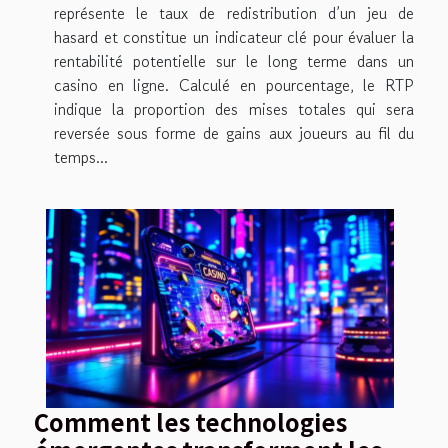
représente le taux de redistribution d’un jeu de
hasard et constitue un indicateur clé pour évaluer la
rentabilité potentielle sur le long terme dans un
casino en ligne. Calculé en pourcentage, le RTP
indique la proportion des mises totales qui sera
reversée sous forme de gains aux joueurs au fil du
temps...
Comment les technologies