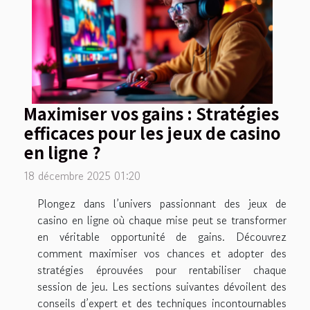
Maximiser vos gains : Stratégies
efficaces pour les jeux de casino
en ligne ?
18 décembre 2025 01:20
Plongez dans l’univers passionnant des jeux de
casino en ligne où chaque mise peut se transformer
en véritable opportunité de gains. Découvrez
comment maximiser vos chances et adopter des
stratégies éprouvées pour rentabiliser chaque
session de jeu. Les sections suivantes dévoilent des
conseils d’expert et des techniques incontournables