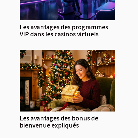
Les avantages des programmes
VIP dans les casinos virtuels
Les avantages des bonus de
bienvenue expliqués