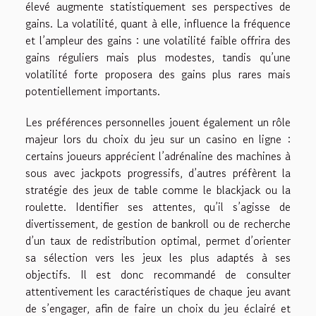
élevé augmente statistiquement ses perspectives de
gains. La volatilité, quant à elle, influence la fréquence
et l’ampleur des gains : une volatilité faible offrira des
gains réguliers mais plus modestes, tandis qu’une
volatilité forte proposera des gains plus rares mais
potentiellement importants.
Les préférences personnelles jouent également un rôle
majeur lors du choix du jeu sur un casino en ligne :
certains joueurs apprécient l’adrénaline des machines à
sous avec jackpots progressifs, d’autres préfèrent la
stratégie des jeux de table comme le blackjack ou la
roulette. Identifier ses attentes, qu’il s’agisse de
divertissement, de gestion de bankroll ou de recherche
d’un taux de redistribution optimal, permet d’orienter
sa sélection vers les jeux les plus adaptés à ses
objectifs. Il est donc recommandé de consulter
attentivement les caractéristiques de chaque jeu avant
de s’engager, afin de faire un choix du jeu éclairé et