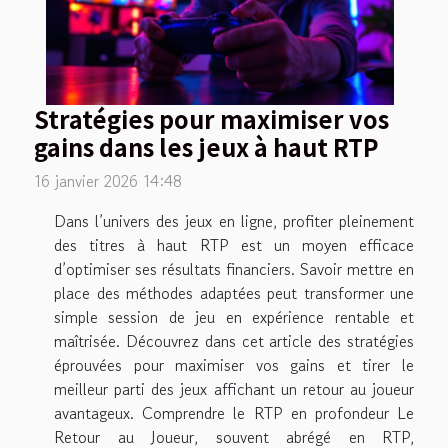
Stratégies pour maximiser vos
gains dans les jeux à haut RTP
16 janvier 2026 14:48
Dans l’univers des jeux en ligne, profiter pleinement
des titres à haut RTP est un moyen efficace
d’optimiser ses résultats financiers. Savoir mettre en
place des méthodes adaptées peut transformer une
simple session de jeu en expérience rentable et
maîtrisée. Découvrez dans cet article des stratégies
éprouvées pour maximiser vos gains et tirer le
meilleur parti des jeux affichant un retour au joueur
avantageux. Comprendre le RTP en profondeur Le
Retour au Joueur, souvent abrégé en RTP,