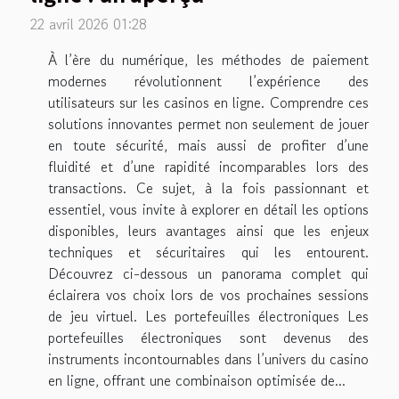
22 avril 2026 01:28
À l’ère du numérique, les méthodes de paiement
modernes révolutionnent l’expérience des
utilisateurs sur les casinos en ligne. Comprendre ces
solutions innovantes permet non seulement de jouer
en toute sécurité, mais aussi de profiter d’une
fluidité et d’une rapidité incomparables lors des
transactions. Ce sujet, à la fois passionnant et
essentiel, vous invite à explorer en détail les options
disponibles, leurs avantages ainsi que les enjeux
techniques et sécuritaires qui les entourent.
Découvrez ci-dessous un panorama complet qui
éclairera vos choix lors de vos prochaines sessions
de jeu virtuel. Les portefeuilles électroniques Les
portefeuilles électroniques sont devenus des
instruments incontournables dans l’univers du casino
en ligne, offrant une combinaison optimisée de...