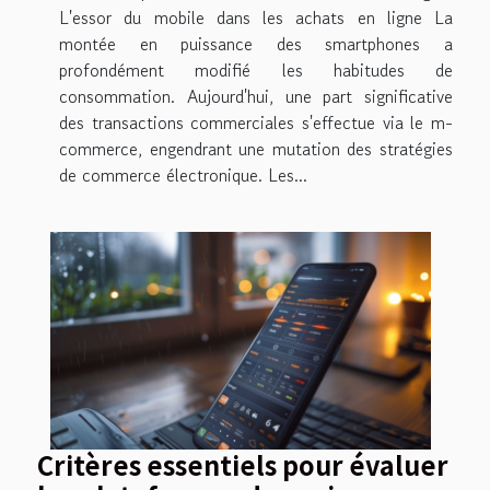
L'essor du mobile dans les achats en ligne La
montée en puissance des smartphones a
profondément modifié les habitudes de
consommation. Aujourd'hui, une part significative
des transactions commerciales s'effectue via le m-
commerce, engendrant une mutation des stratégies
de commerce électronique. Les...
Critères essentiels pour évaluer