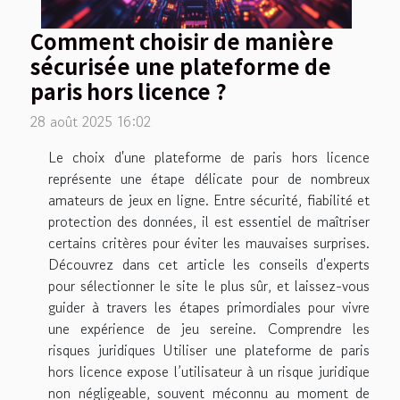
Comment choisir de manière
sécurisée une plateforme de
paris hors licence ?
28 août 2025 16:02
Le choix d'une plateforme de paris hors licence
représente une étape délicate pour de nombreux
amateurs de jeux en ligne. Entre sécurité, fiabilité et
protection des données, il est essentiel de maîtriser
certains critères pour éviter les mauvaises surprises.
Découvrez dans cet article les conseils d'experts
pour sélectionner le site le plus sûr, et laissez-vous
guider à travers les étapes primordiales pour vivre
une expérience de jeu sereine. Comprendre les
risques juridiques Utiliser une plateforme de paris
hors licence expose l’utilisateur à un risque juridique
non négligeable, souvent méconnu au moment de