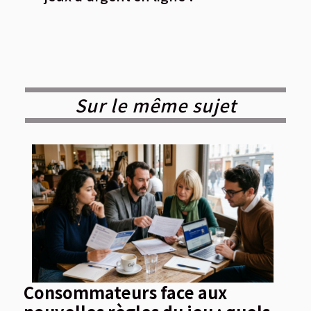
Sur le même sujet
Consommateurs face aux