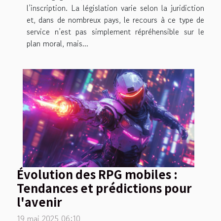
l’inscription. La législation varie selon la juridiction
et, dans de nombreux pays, le recours à ce type de
service n’est pas simplement répréhensible sur le
plan moral, mais...
Évolution des RPG mobiles :
Tendances et prédictions pour
l'avenir
19 mai 2025 06:10