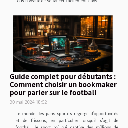
tous niveaux de se lancer facilement dans...
Guide complet pour débutants :
Comment choisir un bookmaker
pour parier sur le football
30 mai 2024 18:52
Le monde des paris sportifs regorge d'opportunités
et de frissons, en particulier lorsqu'il s'agit de
football, le sport roi qui captive des millions de