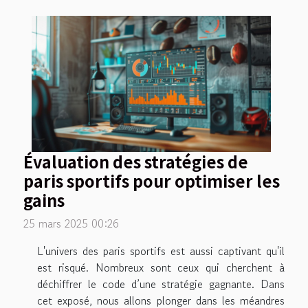
Évaluation des stratégies de
paris sportifs pour optimiser les
gains
25 mars 2025 00:26
L'univers des paris sportifs est aussi captivant qu'il
est risqué. Nombreux sont ceux qui cherchent à
déchiffrer le code d’une stratégie gagnante. Dans
cet exposé, nous allons plonger dans les méandres