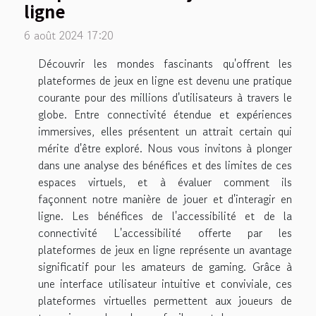
ligne
6 août 2024 17:20
Découvrir les mondes fascinants qu'offrent les
plateformes de jeux en ligne est devenu une pratique
courante pour des millions d'utilisateurs à travers le
globe. Entre connectivité étendue et expériences
immersives, elles présentent un attrait certain qui
mérite d'être exploré. Nous vous invitons à plonger
dans une analyse des bénéfices et des limites de ces
espaces virtuels, et à évaluer comment ils
façonnent notre manière de jouer et d'interagir en
ligne. Les bénéfices de l'accessibilité et de la
connectivité L'accessibilité offerte par les
plateformes de jeux en ligne représente un avantage
significatif pour les amateurs de gaming. Grâce à
une interface utilisateur intuitive et conviviale, ces
plateformes virtuelles permettent aux joueurs de