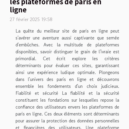
les plateformes de paris en
ligne
27 février 2025 19:58
La quête du meilleur site de paris en ligne peut
s'avérer une aventure aussi captivante que semée
d'embûches. Avec la multitude de plateformes
disponibles, savoir distinguer le grain de l'ivraie est
primordial. Cet écrit explore les critères
déterminants pour évaluer ces sites, garantissant
ainsi une expérience ludique optimale. Plongeons
dans l'univers des paris en ligne et découvrons
ensemble les fondements d'un choix judicieux.
Fiabilité et sécurité La fiabilité et la sécurité
constituent les fondations sur lesquelles repose la
confiance des utilisateurs envers les plateformes de
paris en ligne. Ces deux éléments sont déterminants
pour assurer la protection des données personnelles
et financières des utilisateurs. Une plateforme