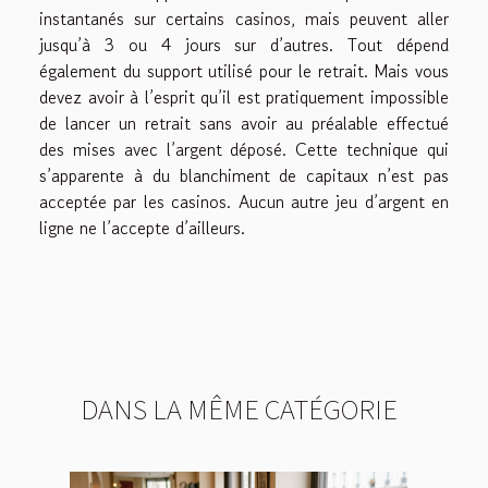
instantanés sur certains casinos, mais peuvent aller
jusqu’à 3 ou 4 jours sur d’autres. Tout dépend
également du support utilisé pour le retrait. Mais vous
devez avoir à l’esprit qu’il est pratiquement impossible
de lancer un retrait sans avoir au préalable effectué
des mises avec l’argent déposé. Cette technique qui
s’apparente à du blanchiment de capitaux n’est pas
acceptée par les casinos. Aucun autre jeu d’argent en
ligne ne l’accepte d’ailleurs.
DANS LA MÊME CATÉGORIE