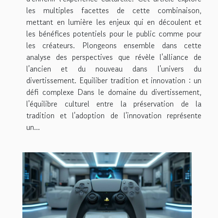
les multiples facettes de cette combinaison,
mettant en lumière les enjeux qui en découlent et
les bénéfices potentiels pour le public comme pour
les créateurs. Plongeons ensemble dans cette
analyse des perspectives que révèle l'alliance de
l'ancien et du nouveau dans l'univers du
divertissement. Equiliber tradition et innovation : un
défi complexe Dans le domaine du divertissement,
l'équilibre culturel entre la préservation de la
tradition et l'adoption de l'innovation représente
un...