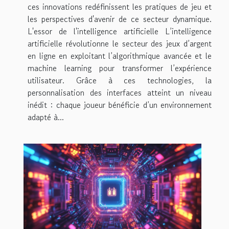
ces innovations redéfinissent les pratiques de jeu et
les perspectives d'avenir de ce secteur dynamique.
L'essor de l'intelligence artificielle L’intelligence
artificielle révolutionne le secteur des jeux d’argent
en ligne en exploitant l’algorithmique avancée et le
machine learning pour transformer l’expérience
utilisateur. Grâce à ces technologies, la
personnalisation des interfaces atteint un niveau
inédit : chaque joueur bénéficie d’un environnement
adapté à...