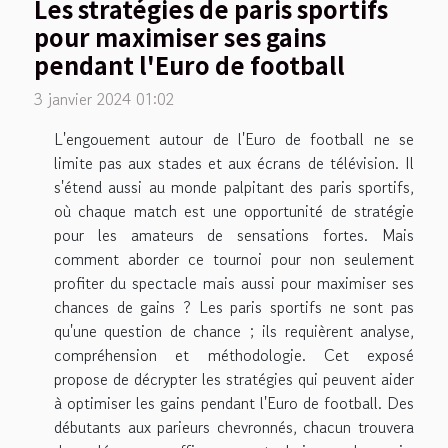
Les stratégies de paris sportifs
pour maximiser ses gains
pendant l'Euro de football
3 janvier 2024 01:02
L'engouement autour de l'Euro de football ne se
limite pas aux stades et aux écrans de télévision. Il
s'étend aussi au monde palpitant des paris sportifs,
où chaque match est une opportunité de stratégie
pour les amateurs de sensations fortes. Mais
comment aborder ce tournoi pour non seulement
profiter du spectacle mais aussi pour maximiser ses
chances de gains ? Les paris sportifs ne sont pas
qu'une question de chance ; ils requièrent analyse,
compréhension et méthodologie. Cet exposé
propose de décrypter les stratégies qui peuvent aider
à optimiser les gains pendant l'Euro de football. Des
débutants aux parieurs chevronnés, chacun trouvera