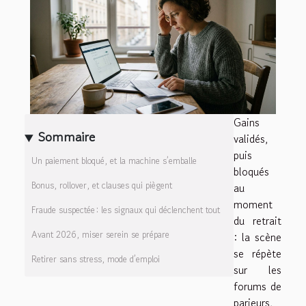
Gains
Sommaire
validés,
puis
Un paiement bloqué, et la machine s’emballe
bloqués
Bonus, rollover, et clauses qui piègent
au
moment
Fraude suspectée : les signaux qui déclenchent tout
du retrait
Avant 2026, miser serein se prépare
: la scène
se répète
Retirer sans stress, mode d’emploi
sur les
forums de
parieurs,