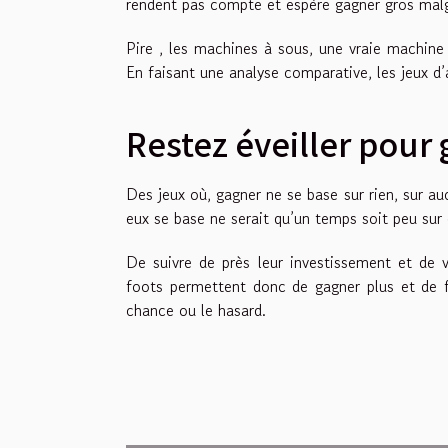
rendent pas compte et espère gagner gros malg
Pire , les machines à sous, une vraie machine à
En faisant une analyse comparative, les jeux d
Restez éveiller pour
Des jeux où, gagner ne se base sur rien, sur au
eux se base ne serait qu’un temps soit peu sur 
De suivre de près leur investissement et de
foots permettent donc de gagner plus et de fa
chance ou le hasard.