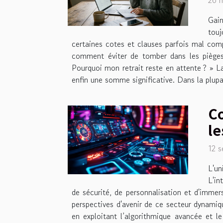
Gain
touj
certaines cotes et clauses parfois mal comp
comment éviter de tomber dans les pièges
Pourquoi mon retrait reste en attente ? » La
enfin une somme significative. Dans la plupar
Co
le
12 s
L'un
L'in
de sécurité, de personnalisation et d'immer
perspectives d'avenir de ce secteur dynamique.
en exploitant l’algorithmique avancée et le