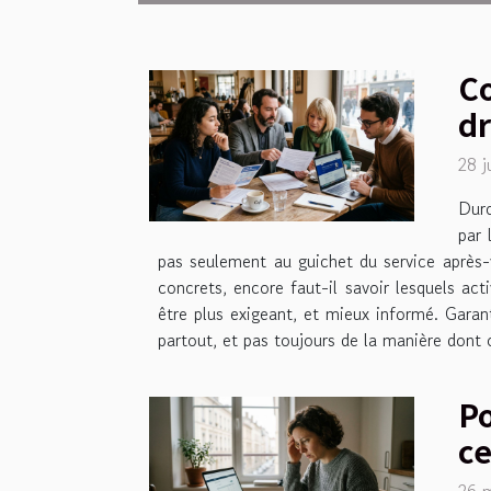
Co
dr
28 j
Durc
par 
pas seulement au guichet du service après-
concrets, encore faut-il savoir lesquels ac
être plus exigeant, et mieux informé. Garan
partout, et pas toujours de la manière dont o
Po
ce
26 