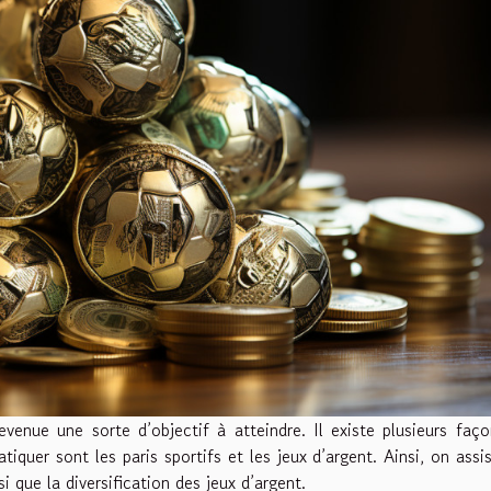
evenue une sorte d’objectif à atteindre. Il existe plusieurs faç
atiquer sont les paris sportifs et les jeux d’argent. Ainsi, on assi
i que la diversification des jeux d’argent.