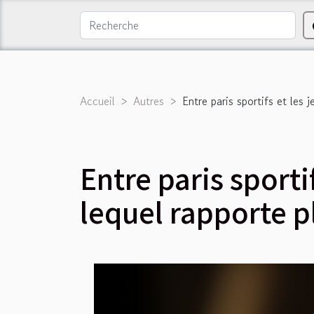
Accueil
Autres
Entre paris sportifs et les 
Entre paris sporti
lequel rapporte p