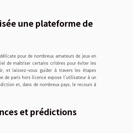
isée une plateforme de
e délicate pour de nombreux amateurs de jeux en
iel de maîtriser certains critères pour éviter les
ûr, et laissez-vous guider à travers les étapes
e de paris hors licence expose l’utilisateur à un
idiction et, dans de nombreux pays, le recours à
nces et prédictions