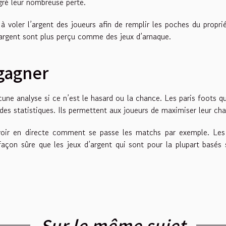
ré leur nombreuse perte.
 voler l’argent des joueurs afin de remplir les poches du proprié
’argent sont plus perçu comme des jeux d’arnaque.
 gagner
cune analyse si ce n’est le hasard ou la chance. Les paris foots q
des statistiques. Ils permettent aux joueurs de maximiser leur ch
 voir en directe comment se passe les matchs par exemple. Les
çon sûre que les jeux d’argent qui sont pour la plupart basés 
Sur le même sujet