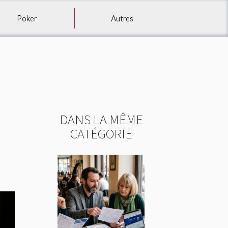
Poker
Autres
DANS LA MÊME
CATÉGORIE